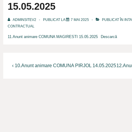
15.05.2025
ADMINSITEV2
PUBLICAT LA
7 MAI 2025
PUBLICAT ÎN
INT
CONTRACTUAL
11.Anunt animare COMUNA MAGIRESTI 15.05.2025
Descarcă
Navigare
Previous
Next
‹ 10.Anunt animare COMUNA PIRJOL 14.05.2025
12.Anu
Post
Post
în
is
is
articole