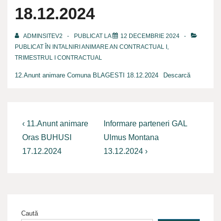
18.12.2024
ADMINSITEV2
PUBLICAT LA
12 DECEMBRIE 2024
PUBLICAT ÎN
INTALNIRI ANIMARE AN CONTRACTUAL I,
TRIMESTRUL I CONTRACTUAL
12.Anunt animare Comuna BLAGESTI 18.12.2024
Descarcă
Navigare
Previous
Next
‹ 11.Anunt animare
Informare parteneri GAL
Post
Post
în
Oras BUHUSI
Ulmus Montana
is
is
17.12.2024
13.12.2024 ›
articole
Caută