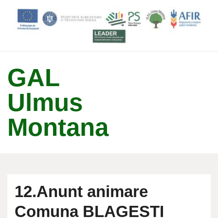
↓
Skip
to
Main
Content
GAL
Ulmus
Montana
12.Anunt animare
Comuna BLAGESTI