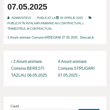
07.05.2025
ADMINSITEV2
PUBLICAT LA
30 APRILIE 2025
PUBLICAT ÎN
INTALNIRI ANIMARE AN CONTRACTUAL I,
TRIMESTRUL III CONTRACTUAL
3.Anunt animare Comuna ARDEOANI 07.05.2025
Descarcă
Navigare
Previous
Next
‹ 2.Anunt animare
4.Anunt animare
Post
Post
în
Comuna BERESTI
Comuna STRUGARI
is
is
TAZLAU 06.05.2025
07.05.2025 ›
articole
Caută