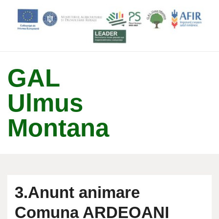
↓
Skip
to
Main
Content
GAL
Ulmus
Montana
3.Anunt animare
Comuna ARDEOANI