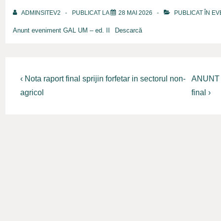
ADMINSITEV2
PUBLICAT LA
28 MAI 2026
PUBLICAT ÎN
EV
Anunt eveniment GAL UM – ed. II
Descarcă
Navigare
Previous
Next
‹ Nota raport final sprijin forfetar in sectorul non-
ANUNT a
Post
Post
în
agricol
final ›
is
is
articole