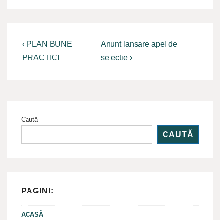
Navigare
Previous
Next
‹ PLAN BUNE
Anunt lansare apel de
Post
Post
în
PRACTICI
selectie ›
is
is
articole
Caută
CAUTĂ
PAGINI:
ACASĂ