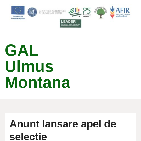
↓
Skip
to
Main
Content
GAL
Ulmus
Montana
Anunt lansare apel de
selectie