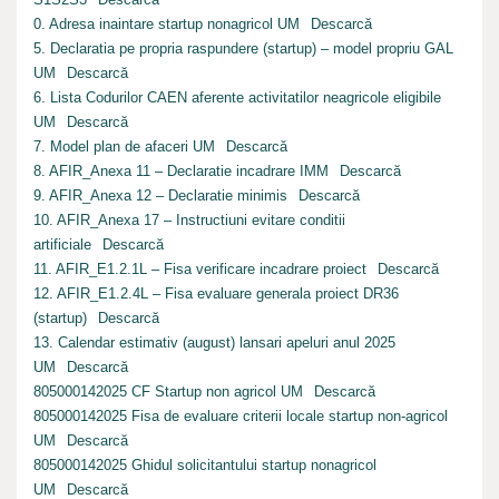
0. Adresa inaintare startup nonagricol UM
Descarcă
5. Declaratia pe propria raspundere (startup) – model propriu GAL
UM
Descarcă
6. Lista Codurilor CAEN aferente activitatilor neagricole eligibile
UM
Descarcă
7. Model plan de afaceri UM
Descarcă
8. AFIR_Anexa 11 – Declaratie incadrare IMM
Descarcă
9. AFIR_Anexa 12 – Declaratie minimis
Descarcă
10. AFIR_Anexa 17 – Instructiuni evitare conditii
artificiale
Descarcă
11. AFIR_E1.2.1L – Fisa verificare incadrare proiect
Descarcă
12. AFIR_E1.2.4L – Fisa evaluare generala proiect DR36
(startup)
Descarcă
13. Calendar estimativ (august) lansari apeluri anul 2025
UM
Descarcă
805000142025 CF Startup non agricol UM
Descarcă
805000142025 Fisa de evaluare criterii locale startup non-agricol
UM
Descarcă
805000142025 Ghidul solicitantului startup nonagricol
UM
Descarcă