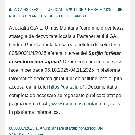
ADMINSITEV2
PUBLICAT LA
16 SEPTEMBRIE 2025
PUBLICAT ÎN
APELURI DE SELECTIE LANSATE
Asociatia G.A.L. Ulmus Montana (care implementeaza
strategia de dezvoltare locala a Parteneriatului GAL
Codrul Runc) anunta lansarea apelului de selectie nr.
805/000/1/4/2025 aferent Interventiei
Sprijin forfetar
in sectorul non-agricol
. Depunerea proiectelor se va
face in perioada 06.10.2025-04.11.2025 in platforma
informatica dedicata grupurilor de actiune locala, prin
accesarea linkului
https://gal.afir.ro/
. Documentatia
completa de accesare se regaseste publicata atat pe
pagina web a GAL,
www.galulmusmontana.ro
, cat si
in platforma informatica.
805000142025 1. Anunt lansare startup nonagricol UM
S1S2S3
Descarcă